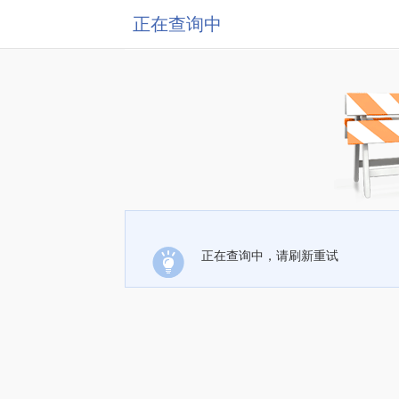
正在查询中
正在查询中，请刷新重试